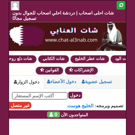
شات احلى اصحاب | دردشة احلي اصحاب للجوال بدون
تسجيل مجانًا
شات الود
شات عطر الخليج
شات الكتابي
شات دلع روحي
الإشتراكات
القوانين
تسجيل عضوية
دخول الأعضاء
دخول الزوار
دخول
غير متصل
تصميم وبرمجه:
الخليج هوست
0
المتواجدون الآن