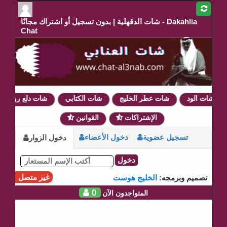
شات الدقهلية | بدون تسجيل أو اشتراك مجانًا - Dakahlia
Chat
شات الود
شات عطر الخليج
شات الكتابي
شات دلع روحي
الإشتراكات
القوانين
تسجيل عضوية
دخول الأعضاء
دخول الزوار
دخول
غير متصل
تصميم وبرمجه:
الخليج هوست
0
المتواجدون الآن