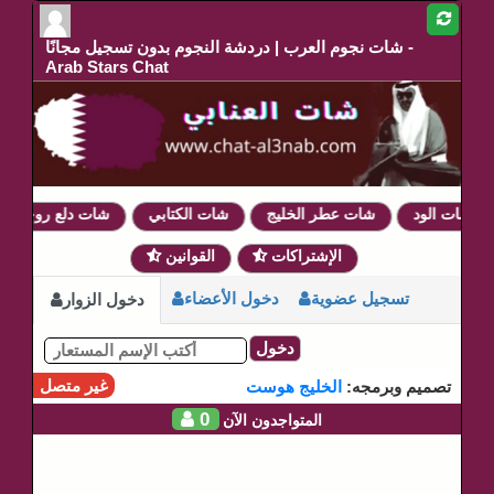
شات نجوم العرب | دردشة النجوم بدون تسجيل مجانًا -
Arab Stars Chat
شات الود
شات عطر الخليج
شات الكتابي
شات دلع روحي
الإشتراكات
القوانين
تسجيل عضوية
دخول الأعضاء
دخول الزوار
دخول
غير متصل
تصميم وبرمجه:
الخليج هوست
0
المتواجدون الآن