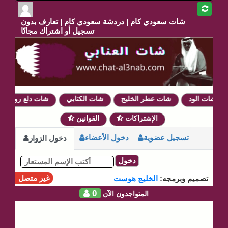
شات سعودي كام | دردشة سعودي كام | تعارف بدون
تسجيل أو اشتراك مجانًا
شات الود
شات عطر الخليج
شات الكتابي
شات دلع روحي
الإشتراكات
القوانين
تسجيل عضوية
دخول الأعضاء
دخول الزوار
دخول
غير متصل
تصميم وبرمجه:
الخليج هوست
0
المتواجدون الآن