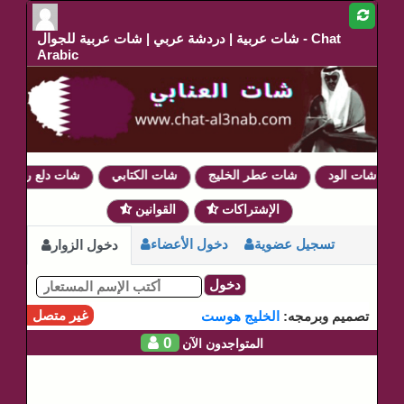
شات عربية | دردشة عربي | شات عربية للجوال - Chat
Arabic
شات الود
شات عطر الخليج
شات الكتابي
شات دلع روحي
الإشتراكات
القوانين
تسجيل عضوية
دخول الأعضاء
دخول الزوار
دخول
غير متصل
تصميم وبرمجه:
الخليج هوست
0
المتواجدون الآن