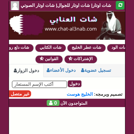
شات اوتار| شات اوتار للجوال| شات اوتار الصوتي
شات الود
شات عطر الخليج
شات الكتابي
شات دلع روحي
الإشتراكات
القوانين
تسجيل عضوية
دخول الأعضاء
دخول الزوار
دخول
غير متصل
تصميم وبرمجه:
الخليج هوست
0
المتواجدون الآن