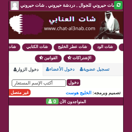
شات حيروني للجوال , دردشة حيروني , شات حيروني
اق
شات الود
شات عطر الخليج
شات الكتابي
شات دلع ر
الإشتراكات
القوانين
تسجيل عضوية
دخول الأعضاء
دخول الزوار
دخول
غير متصل
تصميم وبرمجه:
الخليج هوست
0
المتواجدون الآن