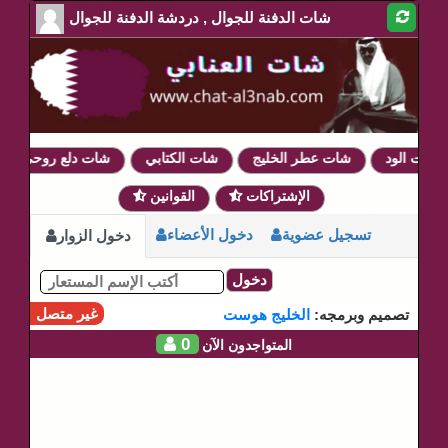
شات الدفنة للجوال , دردشة الدفنة للجوال
شات الود
شات عطر الخليج
شات الكتابي
شات دلع روحي
الإشتراكات
القوانين
تسجيل عضوية
دخول الأعضاء
دخول الزوار
دخول
غير متصل
تصميم وبرمجه:
الخليج هوست
0
المتواجدون الآن