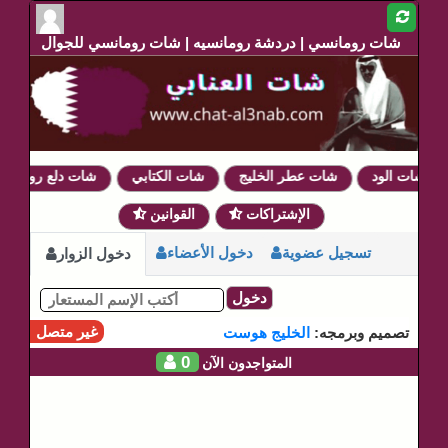
شات رومانسي | دردشة رومانسيه | شات رومانسي للجوال
شات الود
شات عطر الخليج
شات الكتابي
شات دلع روحي
الإشتراكات
القوانين
تسجيل عضوية
دخول الأعضاء
دخول الزوار
دخول
غير متصل
تصميم وبرمجه:
الخليج هوست
0
المتواجدون الآن