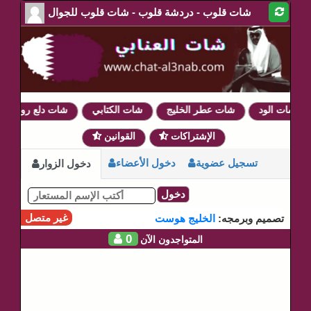
شات قلوب - دردشة قلوب - شات قلوب للجوال
شات الود
شات عطر الخليج
شات الكتابي
شات دلع روحي
الإشتراكات
القوانين
تسجيل عضوية
دخول الأعضاء
دخول الزوار
دخول
غير متصل
تصميم وبرمجه:
الخليج هوست
0
المتواجدون الآن