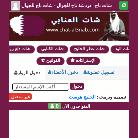
شات تاج | دردشة تاج للجوال - شات تاج للجوال
شات الود
شات عطر الخليج
شات الكتابي
شات دلع روحي
الإشتراكات
القوانين
تسجيل عضوية
دخول الأعضاء
دخول الزوار
دخول
غير متصل
تصميم وبرمجه:
الخليج هوست
0
المتواجدون الآن