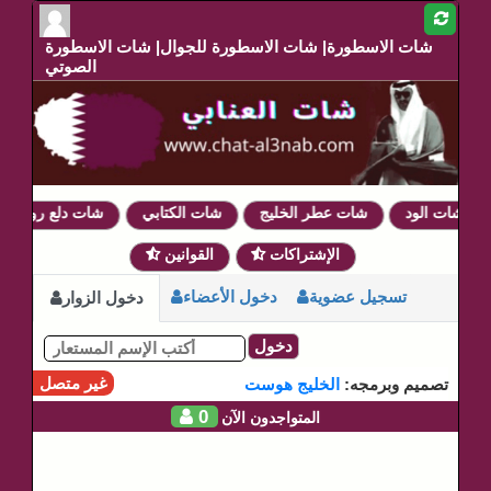
شات الاسطورة| شات الاسطورة للجوال| شات الاسطورة
الصوتي
شات الود
شات عطر الخليج
شات الكتابي
شات دلع روحي
الإشتراكات
القوانين
تسجيل عضوية
دخول الأعضاء
دخول الزوار
دخول
غير متصل
تصميم وبرمجه:
الخليج هوست
0
المتواجدون الآن