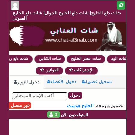
شات دلع الخليج| شات دلع الخليج للجوال| شات دلع الخليج
الصوتي
شات الود
شات عطر الخليج
شات الكتابي
شات دلع روحي
الإشتراكات
القوانين
تسجيل عضوية
دخول الأعضاء
دخول الزوار
دخول
غير متصل
تصميم وبرمجه:
الخليج هوست
0
المتواجدون الآن