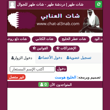
شات طهر | دردشة طهر - شات طهر للجوال
شات الود
شات عطر الخليج
شات الكتابي
شات دلع روحي
الإشتراكات
القوانين
تسجيل عضوية
دخول الأعضاء
دخول الزوار
دخول
غير متصل
تصميم وبرمجه:
الخليج هوست
0
المتواجدون الآن